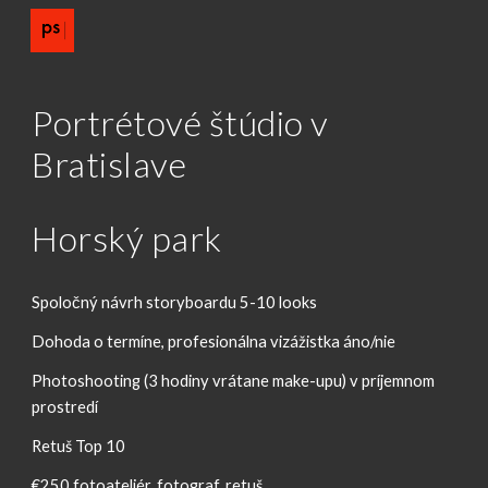
Skip to main content
Skip to navigation
Portrétové štúdio v 
Bratislave 
Horský park
Spoločný návrh storyboardu 5-10 looks
Dohoda o termíne, profesionálna vizážistka áno/nie
Photoshooting (3 hodiny vrátane make-upu) v príjemnom 
prostredí
Retuš Top 10
€250 fotoateliér, fotograf, retuš 